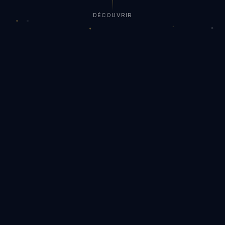
DÉCOUVRIR
ique d'exception
cherchées par les acheteurs
 domaines.