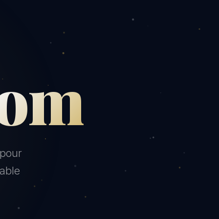
com
pour
rable