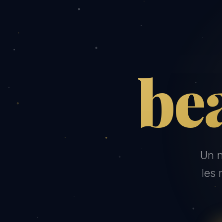
be
Un 
les 